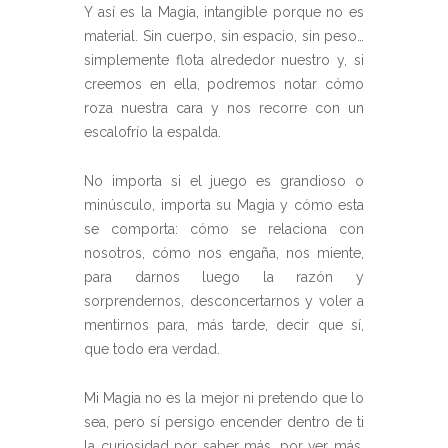
Y así es la Magia, intangible porque no es
material. Sin cuerpo, sin espacio, sin peso…
simplemente flota alrededor nuestro y, si
creemos en ella, podremos notar cómo
roza nuestra cara y nos recorre con un
escalofrío la espalda.
No importa si el juego es grandioso o
minúsculo, importa su Magia y cómo esta
se comporta: cómo se relaciona con
nosotros, cómo nos engaña, nos miente,
para darnos luego la razón y
sorprendernos, desconcertarnos y voler a
mentirnos para, más tarde, decir que sí,
que todo era verdad.
Mi Magia no es la mejor ni pretendo que lo
sea, pero sí persigo encender dentro de ti
la curiosidad por saber más, por ver más,